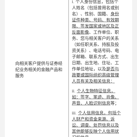
i. 个人身份信息，包括个
人姓名（包括曾用名或别
名）、性别、国籍、
身份
证件种类、号码、有效期
限、签发国家或地区及正
反面影像
、工作单位、职
务、您与相关客户的关系
（如任职关系、持股及投
资关系）、电话号码、电
子邮箱、联系方式、出生
日期、出生地、住址、工
向相关客户提供与证券经
作单位地址，以及
是否与
纪业务相关的金融产品和
政要或国际组织高级管理
服务
人员有关及相关信息；
ii.
个人生物特征信息，
如：签字、笔迹、肖像、
声音、人脸识别信息
等；
iii.
个人信用信息，包括个
人财产和资金来源、诉
讼、调查、处罚信息以及
其他能够反映个人信用状