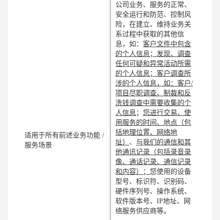
公司业务、服务的正常、
安全运行和防范、控制风
险，在建立、维持业务关
系过程中获取的其他信
息，如：
客户文件中包含
的个人信息；发现、调查
任何可疑和异常活动所需
的个人信息；客户调查所
涉的个人信息，如：客户/
项目尽职调查、制裁和反
洗钱调查中需要收集的个
人信息
；
您进行交易、使
用服务的时间、地点（包
括地理位置、网络地
适用于所有前述业务功能 /
址）
、
与我们的通信和其
服务场景
他通讯记录（包括录音录
像、通话记录、通信记录
和内容）；
您使用的设备
型号、标识符、识别码、
硬件序列号、操作系统、
软件版本号、IP地址、网
络服务供应商等。