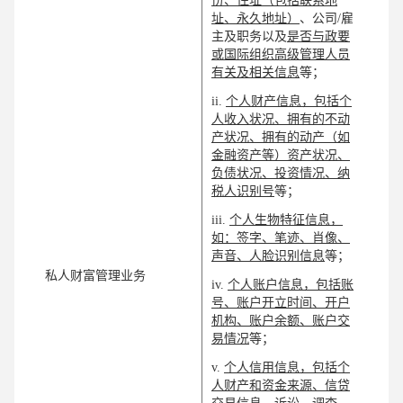
份、住址（包括联系地
址、永久地址）
、公司/雇
主及职务以及
是否与政要
或国际组织高级管理人员
有关及相关信息
等；
ii.
个人财产信息，包括个
人收入状况、拥有的不动
产状况、拥有的动产（如
金融资产等）资产状况、
负债状况、投资情况、纳
税人识别号
等；
iii.
个人生物特征信息，
如：签字、笔迹、肖像、
声音、人脸识别信息
等；
私人财富管理业务
iv.
个人账户信息，包括账
号、账户开立时间、开户
机构、账户余额、账户交
易情况
等；
v.
个人信用信息，包括个
人财产和资金来源、信贷