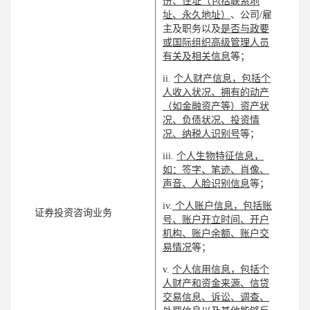
份、住址（包括联系地
址、永久地址）
、公司/雇
主及职务以及
是否与政要
或国际组织高级管理人员
有关及相关信息
等；
ii.
个人财产信息，包括个
人收入状况、拥有的动产
（如金融资产等）资产状
况、负债状况、投资情
况、纳税人识别号
等；
iii.
个人生物特征信息，
如：签字、笔迹、肖像、
声音、人脸识别信息
等；
iv.
个人账户信息，包括账
证券投资咨询业务
号、账户开立时间、开户
机构、账户余额、账户交
易情况
等；
v.
个人信用信息，包括个
人财产和资金来源、信贷
交易信息、诉讼、调查、