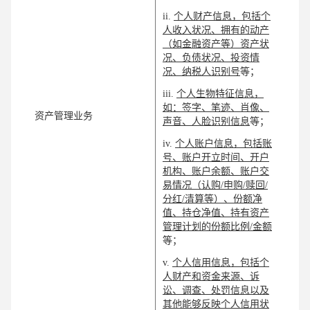
ii.
个人财产信息，包括个
人收入状况、拥有的动产
（如金融资产等）资产状
况、负债状况、投资情
况、纳税人识别号
等；
iii.
个人生物特征信息，
如：签字、笔迹、肖像、
资产管理业务
声音、人脸识别信息
等；
iv.
个人账户信息，包括账
号、账户开立时间、开户
机构、账户余额、账户交
易情况（认购/申购/赎回/
分红/清算等）、份额净
值、持仓净值、持有资产
管理计划的份额比例/金额
等；
v.
个人信用信息，包括个
人财产和资金来源、诉
讼、调查、处罚信息以及
其他能够反映个人信用状