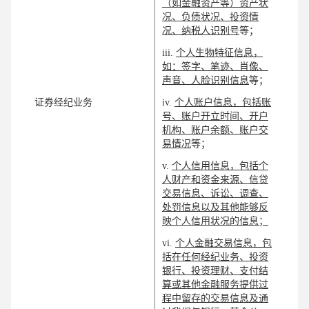
（如金融资产等）资产状
况、负债状况、投资情
况、纳税人识别号
等；
iii.
个人生物特征信息，
如：签字、笔迹、肖像、
声音、人脸识别信息
等；
证券经纪业务
iv.
个人账户信息，包括账
号、账户开立时间、开户
机构、账户余额、账户交
易情况
等；
v.
个人信用信息，包括个
人财产和资金来源、信贷
交易信息、诉讼、调查、
处罚信息以及其他能够反
映个人信用状况的信息；
vi.
个人金融交易信息，包
括在任何经纪业务、投资
银行、投资理财、支付结
算或其他金融服务提供过
程中留存的交易信息及通