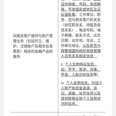
证件种类、号码、有效期
限、签发国家或地区及正
反面影像
、工作单位、职
务、您与相关客户的关系
（如任职关系、持股及投
资关系）、电话号码、电
子邮箱、联系方式、出生
向相关客户提供与账户管
日期、出生地、住址、工
理业务（包括开立、维
作单位地址，
以及是否与
护、注销账户及相关信息
政要或国际组织高级管理
更新）相关的金融产品和
人员有关及相关信息；
服务
ii.
个人生物特征信息，
如：签字、笔迹、肖像、
声音、人脸识别信息
等；
iii.
个人信用信息，包括个
人财产和资金来源、诉
讼、调查、处罚信息以及
其他能够反映个人信用状
况的信息。