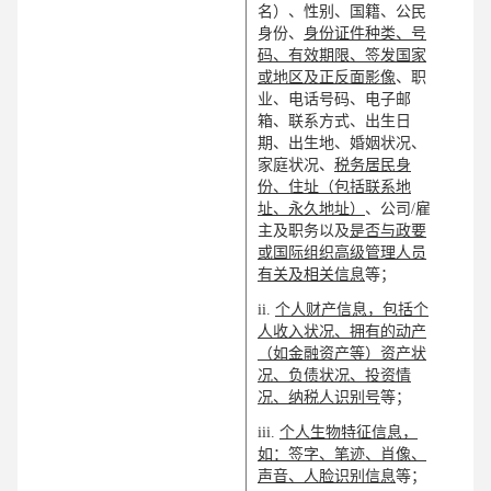
名）、性别、国籍、公民
身份、
身份证件种类、号
码、有效期限、签发国家
或地区及正反面影像
、职
业、电话号码、电子邮
箱、联系方式、出生日
期、出生地、婚姻状况、
家庭状况、
税务居民身
份、住址（包括联系地
址、永久地址）
、公司/雇
主及职务以及
是否与政要
或国际组织高级管理人员
有关及相关信息
等；
ii.
个人财产信息，包括个
人收入状况、拥有的动产
（如金融资产等）资产状
况、负债状况、投资情
况、纳税人识别号
等；
iii.
个人生物特征信息，
如：签字、笔迹、肖像、
声音、人脸识别信息
等；