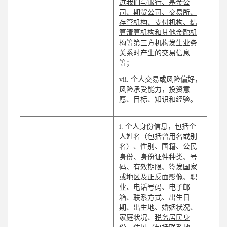
过我们与银行、基金公
司、期货公司、交易所、
存管机构、支付机构、结
算清算机构和其他金融机
构等第三方机构发生业务
关系时产生的交易信息
等；
vii. 个人交易或风险偏好，
风险承受能力，投资意
愿、目标、知识和经验。
i. 个人身份信息，包括个
人姓名（包括曾用名或别
名）、性别、国籍、公民
身份、
身份证件种类、号
码、有效期限、签发国家
或地区及正反面影像
、职
业、电话号码、电子邮
箱、联系方式、出生日
期、出生地、婚姻状况、
家庭状况、
税务居民身