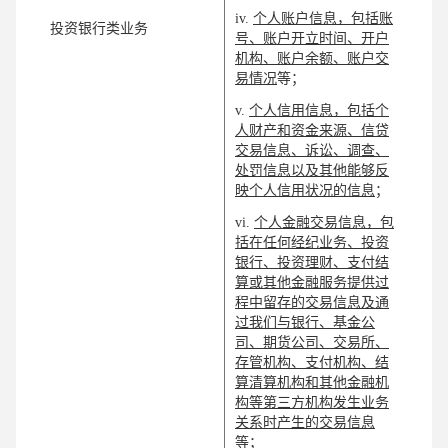
iv.
个人账户信息，包括账
投资银行类业务
号、账户开立时间、开户
机构、账户余额、账户交
易情况
等；
v.
个人信用信息，包括个
人财产和资金来源、信贷
交易信息、诉讼、调查、
处罚信息以及其他能够反
映个人信用状况的信息
；
vi.
个人金融交易信息，包
括在任何经纪业务、投资
银行、投资理财、支付结
算或其他金融服务提供过
程中留存的交易信息及通
过我们与银行、基金公
司、期货公司、交易所、
存管机构、支付机构、结
算清算机构和其他金融机
构等第三方机构发生业务
关系时产生的交易信息
等；