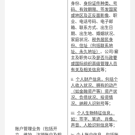
身份、
身份证件种类、号
码、有效期限、签发国家
或地区及正反面影像
、职
业、电话号码、电子邮
箱、联系方式、出生日
期、出生地、婚姻状况、
家庭状况、
税务居民身
份、住址（包括联系地
址、永久地址）
、公司/雇
主及职务以及
是否与政要
或国际组织高级管理人员
有关及相关信息
等；
ii.
个人财产信息，包括个
人收入状况、拥有的动产
（如金融资产等）资产状
况、负债状况、投资情
况、纳税人识别号
等；
iii.
个人生物特征信息，
如：签字、笔迹、肖像、
声音、人脸识别信息
等；
账户管理业务（包括开
立、维护、注销账户及相
iv
.
个人账户信息，包括账