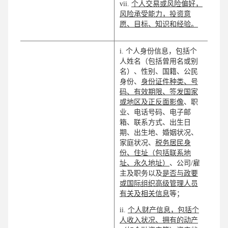
vii.
个人交易或风险偏好，
风险承受能力，投资意
愿、目标、知识和经验。
i. 个人身份信息，包括个
人姓名（包括曾用名或别
名）、性别、国籍、公民
身份、
身份证件种类、号
码、有效期限、签发国家
或地区及正反面影像
、职
业、电话号码、电子邮
箱、联系方式、出生日
期、出生地、婚姻状况、
家庭状况、
税务居民身
份、住址（包括联系地
址、永久地址）
、公司/雇
主及职务以及
是否与政要
或国际组织高级管理人员
有关及相关信息
等；
ii.
个人财产信息，包括个
人收入状况、拥有的动产