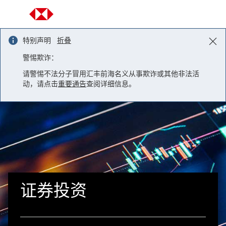
Skip to content
特别声明
折叠
警惕欺诈：
请警惕不法分子冒用汇丰前海名义从事欺诈或其他非法活
动，请点击
重要通告
查阅详细信息。
证券投资