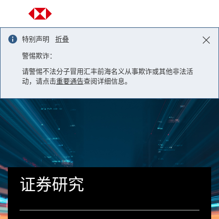
Skip to content
特别声明
折叠
警惕欺诈：
请警惕不法分子冒用汇丰前海名义从事欺诈或其他非法活
动，请点击
重要通告
查阅详细信息。
证券研究