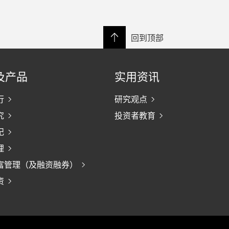
回到顶部
及产品
实用资讯
行
研究观点
究
投资者教育
纪
理
富管理（及融资融券）
资