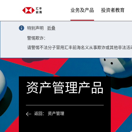
Skip to content
业务及产品
投资者教育
特别声明
折叠
警惕欺诈：
请警惕不法分子冒用汇丰前海名义从事欺诈或其他非法活
资产管理产品
返回： 资产管理